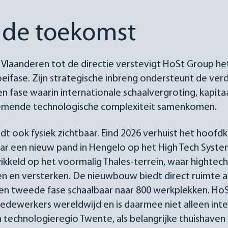
 de toekomst
 Vlaanderen tot de directie verstevigt HoSt Group h
eifase. Zijn strategische inbreng ondersteunt de verd
en fase waarin internationale schaalvergroting, kapita
nemende technologische complexiteit samenkomen.
t ook fysiek zichtbaar. Eind 2026 verhuist het hoof
r een nieuw pand in Hengelo op het High Tech Syste
ikkeld op het voormalig Thales-terrein, waar highte
n en versterken. De nieuwbouw biedt direct ruimte a
en tweede fase schaalbaar naar 800 werkplekken. HoS
ewerkers wereldwijd en is daarmee niet alleen inter
n technologieregio Twente, als belangrijke thuishaven