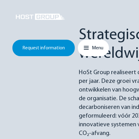
Skip to content
Strategis
Main navigation
Request information
Menu
wereldwi
HoSt Group realiseert 
per jaar. Deze groei v
ontwikkelen van hoogwa
de organisatie. De scha
decarboniseren van ind
geformuleerd: vóór 203
innovatieve systemen v
CO₂-afvang.