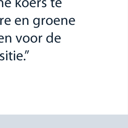
e koers te
ire en groene
ten voor de
itie.”