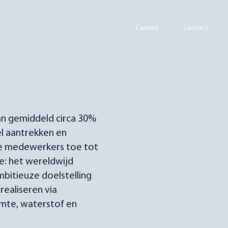
Careers
Contact
an gemiddeld circa 30%
el aantrekken en
uwe medewerkers toe tot
ie: het wereldwijd
bitieuze doelstelling
ealiseren via
rmte, waterstof en