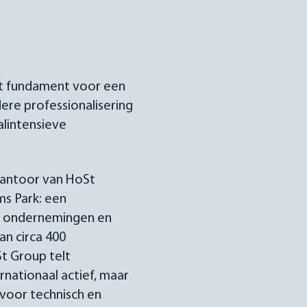
et fundament voor een
ere professionalisering
alintensieve
dkantoor van HoSt
ms Park: een
ch ondernemingen en
an circa 400
t Group telt
nationaal actief, maar
 voor technisch en