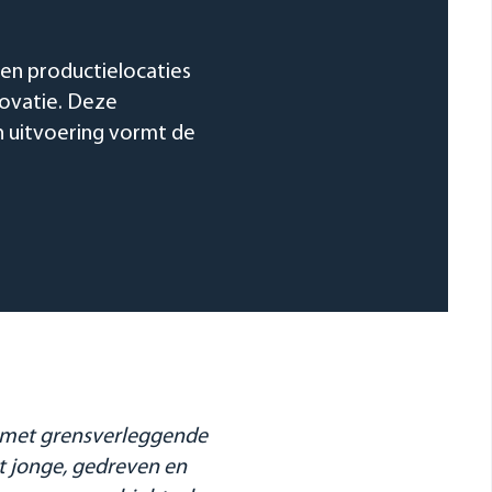
igen productielocaties
novatie. Deze
 uitvoering vormt de
f met grensverleggende
it jonge, gedreven en