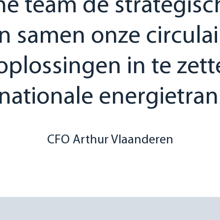
e team de strategisch
n samen onze circula
plossingen in te zet
nationale energietrans
CFO Arthur Vlaanderen