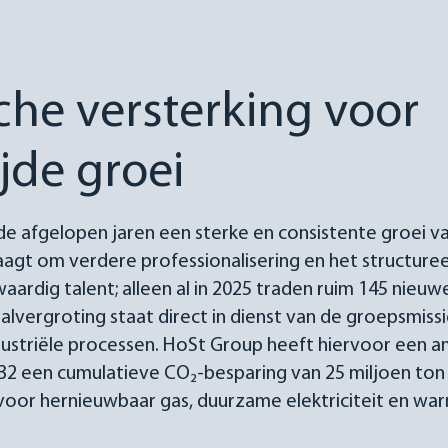
che versterking voor
jde groei
de afgelopen jaren een sterke en consistente groei v
raagt om verdere professionalisering en het structure
ardig talent; alleen al in 2025 traden ruim 145 nie
alvergroting staat direct in dienst van de groepsmiss
ustriële processen. HoSt Group heeft hiervoor een am
2 een cumulatieve CO₂-besparing van 25 miljoen ton r
oor hernieuwbaar gas, duurzame elektriciteit en wa