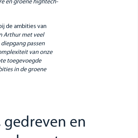
re en groene hightech-
bij de ambities van
n Arthur met veel
e diepgang passen
complexiteit van onze
rote toegevoegde
bities in de groene
e, gedreven en